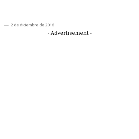
FACEBOOK
TWITTER
PINTEREST
WHAT
2 de diciembre de 2016
- Advertisement -